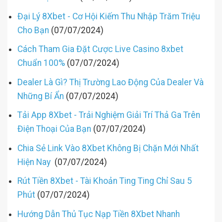
Đại Lý 8Xbet - Cơ Hội Kiếm Thu Nhập Trăm Triệu
Cho Bạn
(07/07/2024)
Cách Tham Gia Đặt Cược Live Casino 8xbet
Chuẩn 100%
(07/07/2024)
Dealer Là Gì? Thị Trường Lao Động Của Dealer Và
Những Bí Ẩn
(07/07/2024)
Tải App 8Xbet - Trải Nghiệm Giải Trí Thả Ga Trên
Điện Thoại Của Bạn
(07/07/2024)
Chia Sẻ Link Vào 8Xbet Không Bị Chặn Mới Nhất
Hiện Nay
(07/07/2024)
Rút Tiền 8Xbet - Tài Khoản Ting Ting Chỉ Sau 5
Phút
(07/07/2024)
Hướng Dẫn Thủ Tục Nạp Tiền 8Xbet Nhanh