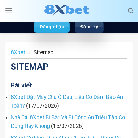
Skip
to
content
Đăng nhập
Đăng ký
8Xbet
»
Sitemap
SITEMAP
Bài viết
8Xbet Đặt Máy Chủ Ở Đâu, Liệu Có Đảm Bảo An
Toàn?
(17/07/2026)
Nhà Cái 8Xbet Bị Bắt Và Bị Công An Triệu Tập Có
Đúng Hay Không
(15/07/2026)
8Xbet Có Hợp Pháp Không? Tìm Hiểu Thêm Về