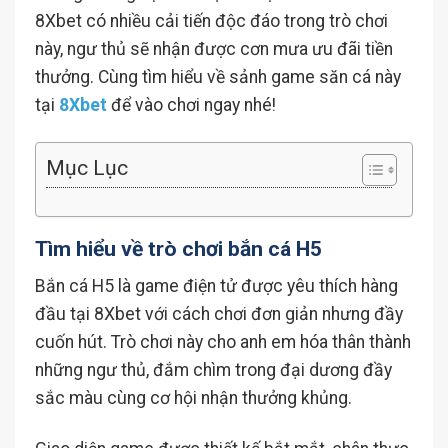
8Xbet có nhiều cải tiến độc đáo trong trò chơi
này, ngư thủ sẽ nhận được cơn mưa ưu đãi tiền
thưởng. Cùng tìm hiểu về sảnh game săn cá này
tại
8Xbet
để vào chơi ngay nhé!
Mục Lục
Tìm hiểu về trò chơi bắn cá H5
Bắn cá H5
là game điện tử được yêu thích hàng
đầu tại 8Xbet với cách chơi đơn giản nhưng đầy
cuốn hút. Trò chơi này cho anh em hóa thân thành
những ngư thủ, đắm chìm trong đại dương đầy
sắc màu cùng cơ hội nhận thưởng khủng.