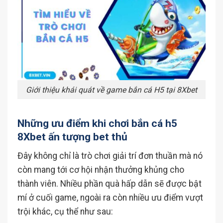
Giới thiệu khái quát về game bắn cá H5 tại 8Xbet
Những ưu điểm khi chơi bắn cá h5
8Xbet ấn tượng bet thủ
Đây không chỉ là trò chơi giải trí đơn thuần mà nó
còn mang tới cơ hội nhận thưởng khủng cho
thành viên. Nhiều phần quà hấp dẫn sẽ được bật
mí ở cuối game, ngoài ra còn nhiều ưu điểm vượt
trội khác, cụ thể như sau: