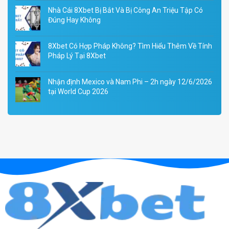
Nhà Cái 8Xbet Bị Bắt Và Bị Công An Triệu Tập Có
Đúng Hay Không
8Xbet Có Hợp Pháp Không? Tìm Hiểu Thêm Về Tính
Pháp Lý Tại 8Xbet
Nhận định Mexico và Nam Phi – 2h ngày 12/6/2026
tại World Cup 2026