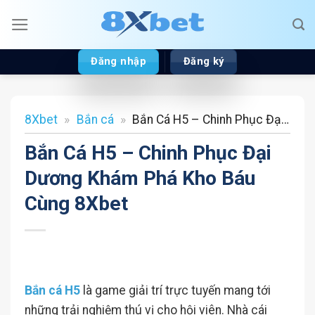
Skip
to
content
Đăng nhập
Đăng ký
8Xbet
»
Bắn cá
»
Bắn Cá H5 – Chinh Phục Đại
Dương Khám Phá Kho Báu Cùng 8Xbet
Bắn Cá H5 – Chinh Phục Đại
Dương Khám Phá Kho Báu
Cùng 8Xbet
Bắn cá H5
là game giải trí trực tuyến mang tới
những trải nghiệm thú vị cho hội viên. Nhà cái