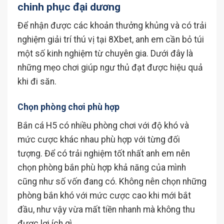
chinh phục đại dương
Để nhận được các khoản thưởng khủng và có trải
nghiệm giải trí thú vị tại 8Xbet, anh em cần bỏ túi
một số kinh nghiệm từ chuyên gia. Dưới đây là
những mẹo chơi giúp ngư thủ đạt được hiệu quả
khi đi săn.
Chọn phòng chơi phù hợp
Bắn cá H5
có nhiều phòng chơi với độ khó và
mức cược khác nhau phù hợp với từng đối
tượng. Để có trải nghiệm tốt nhất anh em nên
chọn phòng bắn phù hợp khả năng của mình
cũng như số vốn đang có. Không nên chọn những
phòng bắn khó với mức cược cao khi mới bắt
đầu, như vậy vừa mất tiền nhanh mà không thu
được lợi ích gì.