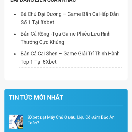
BÀI ĐĂNG LIÊN QUAN KHÁC
Bá Chủ Đại Dương – Game Bắn Cá Hấp Dẫn
Số 1 Tại 8Xbet
Bắn Cá Rồng -Tựa Game Phiêu Lưu Rinh
Thưởng Cực Khủng
Bắn Cá Cai Shen – Game Giải Trí Thịnh Hành
Top 1 Tại 8Xbet
TIN TỨC MỚI NHẤT
8Xbet Đặt Máy Chủ Ở Đâu, Liệu Có Đảm Bảo An
Toàn?