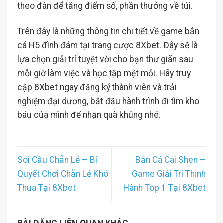
theo đàn để tăng điểm số, phần thưởng về túi.
Trên đây là những thông tin chi tiết về game
bắn
cá H5
đình đám tại trang cược 8Xbet. Đây sẽ là
lựa chọn giải trí tuyệt vời cho bạn thư giãn sau
mỗi giờ làm việc và học tập mệt mỏi. Hãy truy
cập 8Xbet ngay đăng ký thành viên và trải
nghiệm đại dương, bắt đầu hành trình đi tìm kho
báu của mình để nhận quà khủng nhé.
Soi Cầu Chẵn Lẻ – Bí
Bắn Cá Cai Shen –
Quyết Chơi Chẵn Lẻ Khó
Game Giải Trí Thịnh
Thua Tại 8Xbet
Hành Top 1 Tại 8Xbet