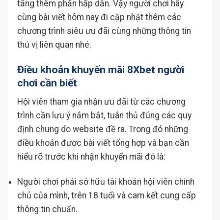
tăng thêm phần hấp dẫn. Vậy người chơi hãy
cùng bài viết hôm nay đi cập nhật thêm các
chương trình siêu ưu đãi cùng những thông tin
thú vị liên quan nhé.
Điều khoản khuyến mãi 8Xbet người
chơi cần biết
Hội viên tham gia nhận ưu đãi từ các chương
trình cần lưu ý nắm bắt, tuân thủ đúng các quy
định chung do website đề ra. Trong đó những
điều khoản được bài viết tổng hợp và bạn cần
hiểu rõ trước khi nhận khuyến mãi đó là:
Người chơi phải sở hữu tài khoản hội viên chính
chủ của mình, trên 18 tuổi và cam kết cung cấp
thông tin chuẩn.