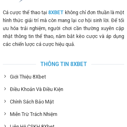
Cá cược thể thao tại
8XBET
không chỉ đơn thuần là một
hình thức giải trí mà còn mang lại cơ hội sinh lời. Để tối
ưu hóa trải nghiệm, người chơi cần thường xuyên cập
nhật thông tin thể thao, nắm bắt kèo cược và áp dụng
các chiến lược cá cược hiệu quả.
THÔNG TIN 8XBET
Giới Thiệu 8Xbet
Điều Khoản Và Điều Kiện
Chính Sách Bảo Mật
Miễn Trừ Trách Nhiệm
Liên Hệ CSKH 8Xbet