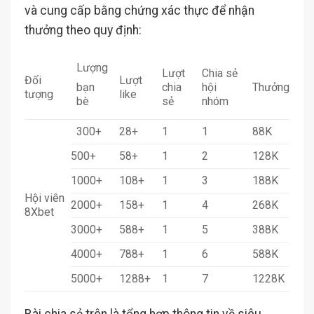
và cung cấp bằng chứng xác thực để nhận
thưởng theo quy định:
Lượng
Lượt
Chia sẻ
Đối
Lượt
bạn
chia
hội
Thưởng
tượng
like
bè
sẻ
nhóm
300+
28+
1
1
88K
500+
58+
1
2
128K
1000+
108+
1
3
188K
Hội viên
2000+
158+
1
4
268K
8Xbet
3000+
588+
1
5
388K
4000+
788+
1
6
588K
5000+
1288+
1
7
1228K
Bài chia sẻ trên là tổng hợp thông tin về siêu