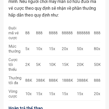
mình. Nếu người chơi may mắn sở hữu đuôi mã
vé cược theo quy định sẽ nhận về phần thưởng
hấp dẫn theo quy định như:
Đuôi
mã vé
88
888
8888
88888
888888
888888
cược
Mức
5x
10x
15x
20x
50x
80x
thưởng
Cược
tối
2K
5K
10K
15K
20K
50K
thiểu
Thưởng
88K
388K
888K
1888K
3888K
8888K
tối đa
Vòng
10x
15x
15x
15x
15x
20x
cược
Hoàn trả thể thao