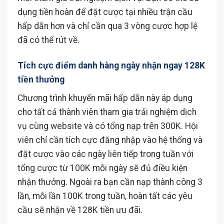
dụng tiền hoàn để đặt cược tại nhiều trận cầu
hấp dẫn hơn và chỉ cần qua 3 vòng cược hợp lệ
đã có thể rút về.
Tích cực điểm danh hàng ngày nhận ngay 128K
tiền thưởng
Chương trình khuyến mãi hấp dẫn này áp dụng
cho tất cả thành viên tham gia trải nghiệm dịch
vụ cùng website và có tổng nạp trên 300K. Hội
viên chỉ cần tích cực đăng nhập vào hệ thống và
đặt cược vào các ngày liên tiếp trong tuần với
tổng cược từ 100K mỗi ngày sẽ đủ điều kiện
nhận thưởng. Ngoài ra bạn cần nạp thành công 3
lần, mỗi lần 100K trong tuần, hoàn tất các yêu
cầu sẽ nhận về 128K tiền ưu đãi.