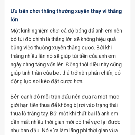
Ưu tiên chơi thắng thường xuyên thay vì thắng
lớn
Một
kinh nghiệm chơi cá độ bóng đá
anh em nên
bỏ túi đó chính là thắng lớn sẽ không hiệu quả
bằng việc thường xuyên thắng cược. Bởi khi
thắng nhiều lần nó sẽ giúp túi tiền của anh em
ngày càng tăng vốn lên. Đồng thời điều này cũng
giúp tinh thần của bet thủ trở nên phấn chấn, có
động lực soi kèo đặt cược hơn.
Bên cạnh đó mỗi trận đấu nên đưa ra một mức
giới hạn tiền thua để không bị rơi vào trạng thái
thua lỗ trắng tay. Bởi một khi thất bại là anh em
cần mất nhiều thời gian mới có thể vực lại được
như ban đầu. Nó vừa làm lãng phí thời gian vừa