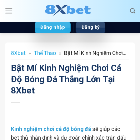
Skip
to
content
Đăng nhập
Đăng ký
8Xbet
»
Thể Thao
»
Bật Mí Kinh Nghiệm Chơi
Cá Độ Bóng Đá Thắng Lớn Tại 8Xbet
Bật Mí Kinh Nghiệm Chơi Cá
Độ Bóng Đá Thắng Lớn Tại
8Xbet
Kinh nghiệm chơi cá độ bóng đá
sẽ giúp các
bet thủ nhận định và dự đoán chính xác trận đấu