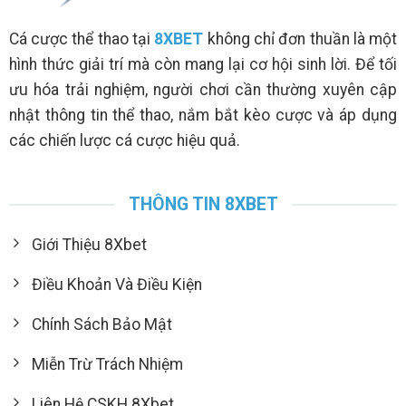
Cá cược thể thao tại
8XBET
không chỉ đơn thuần là một
hình thức giải trí mà còn mang lại cơ hội sinh lời. Để tối
ưu hóa trải nghiệm, người chơi cần thường xuyên cập
nhật thông tin thể thao, nắm bắt kèo cược và áp dụng
các chiến lược cá cược hiệu quả.
THÔNG TIN 8XBET
Giới Thiệu 8Xbet
Điều Khoản Và Điều Kiện
Chính Sách Bảo Mật
Miễn Trừ Trách Nhiệm
Liên Hệ CSKH 8Xbet