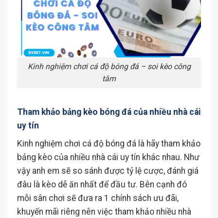
Kinh nghiệm chơi cá độ bóng đá – soi kèo công
tâm
Tham khảo bảng kèo bóng đá của nhiều nhà cái
uy tín
Kinh nghiệm chơi cá độ bóng đá
là hãy tham khảo
bảng kèo của nhiều nhà cái uy tín khác nhau. Như
vậy anh em sẽ so sánh được tỷ lệ cược, đánh giá
đâu là kèo dễ ăn nhất để đầu tư. Bên cạnh đó
mỗi sân chơi sẽ đưa ra 1 chính sách ưu đãi,
khuyến mãi riêng nên việc tham khảo nhiều nhà