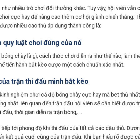
hư nhiều trò chơi đổi thưởng khác. Tuy vậy, hội viên vẫn 
 chơi cực hay để nâng cao thêm cơ hội giành chiến thắng. 
được nhiều cao thủ áp dụng thành công là:
à quy luật chơi đúng của nó
 bóng chày là gì, cách thức chơi diễn ra như thế nào, làm th
hể tiến hành bắt kèo cược một cách chuẩn xác nhất.
 của trận thi đấu mình bắt kèo
kinh nghiệm chơi cá độ bóng chày
cực hay mà bet thủ nhất
ng nhất liên quan đến trận đấu hội viên sẽ cần biết được t
i đấu, thời gian diễn ra trận bóng,….
 tiếp tới phong độ khi thi đấu của tất cả các cầu thủ. Đươ
ến kết quả cuối cùng của trận đấu. Khi bạn hiểu rõ được c