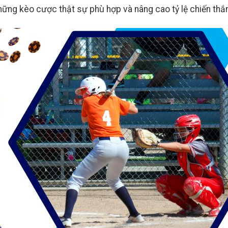
hững kèo cược thật sự phù hợp và nâng cao tỷ lệ chiến thắ