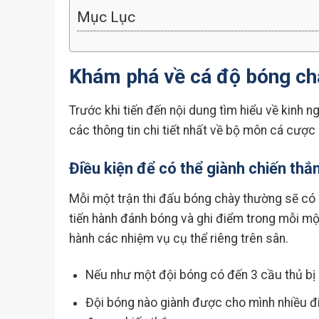
Mục Lục
Khám phá về cá độ bóng ch
Trước khi tiến đến nội dung tìm hiểu về
kinh n
các thông tin chi tiết nhất về bộ môn cá cược
Điều kiện để có thể giành chiến thắ
Mỗi một trận thi đấu bóng chày thường sẽ có 
tiến hành đánh bóng và ghi điểm trong mỗi một
hành các nhiệm vụ cụ thể riêng trên sân.
Nếu như một đội bóng có đến 3 cầu thủ bị lo
Đội bóng nào giành được cho mình nhiều đi