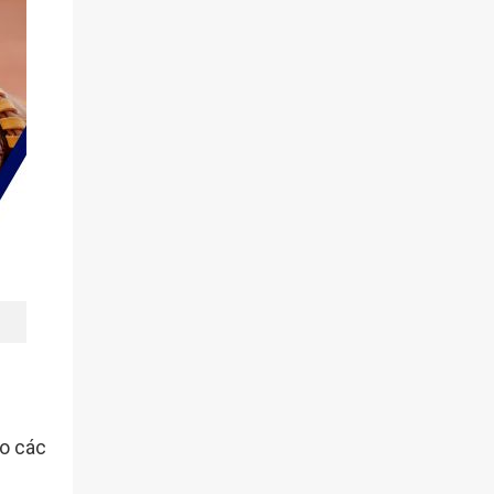
eo các