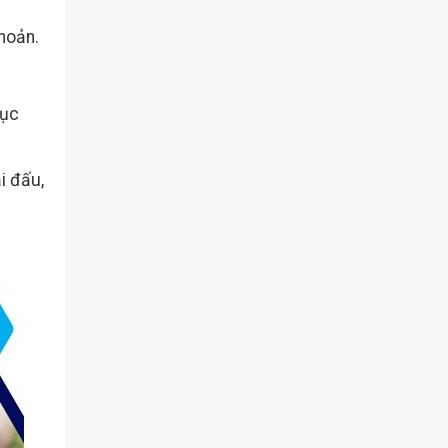
khoản.
mục
i đấu,