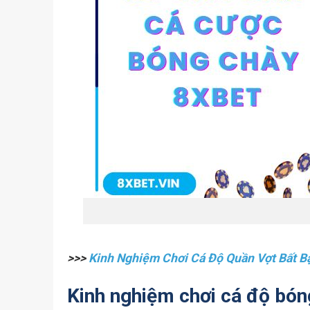
>>>
Kinh Nghiệm Chơi Cá Độ Quần Vợt Bất B
Kinh nghiệm chơi cá độ bón