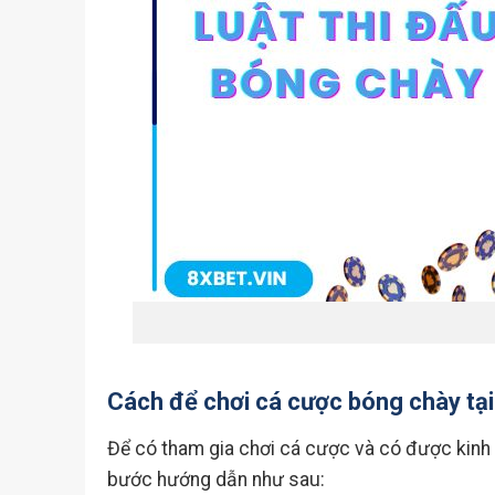
Cách để chơi cá cược bóng chày tạ
Để có tham gia chơi cá cược và có được
kinh
bước hướng dẫn như sau: