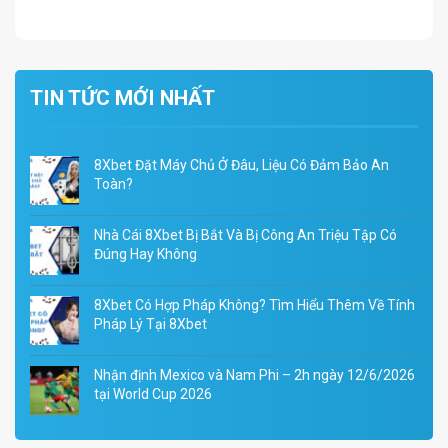
TIN TỨC MỚI NHẤT
8Xbet Đặt Máy Chủ Ở Đâu, Liệu Có Đảm Bảo An
Toàn?
Nhà Cái 8Xbet Bị Bắt Và Bị Công An Triệu Tập Có
Đúng Hay Không
8Xbet Có Hợp Pháp Không? Tìm Hiểu Thêm Về Tính
Pháp Lý Tại 8Xbet
Nhận định Mexico và Nam Phi – 2h ngày 12/6/2026
tại World Cup 2026