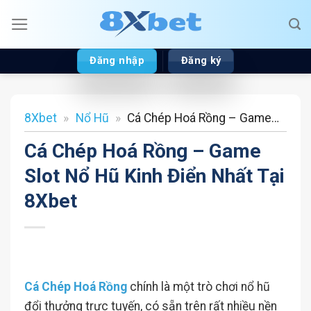
Skip
to
content
Đăng nhập
Đăng ký
8Xbet
»
Nổ Hũ
»
Cá Chép Hoá Rồng – Game
Slot Nổ Hũ Kinh Điển Nhất Tại 8Xbet
Cá Chép Hoá Rồng – Game
Slot Nổ Hũ Kinh Điển Nhất Tại
8Xbet
Cá Chép Hoá Rồng
chính là một trò chơi nổ hũ
đổi thưởng trực tuyến, có sẵn trên rất nhiều nền