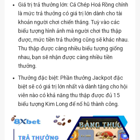
Giá trị trả thưởng lớn:
Cá Chép Hoá Rồng
chính
là mức trả thưởng có giá trị lớn dành cho tài
khoản người chơi chiến thắng. Tuỳ vào các
biểu tượng hình ảnh mà người chơi thu thập
được, mức tiền trả thưởng cũng sẽ khác nhau.
Thu thập được càng nhiều biểu tượng giống
nhau, bạn sẽ nhận được càng nhiều tiền
thưởng.
Thưởng đặc biệt: Phần thưởng Jackpot đặc
biệt sẽ có giá trị lớn nhất và dành tặng cho hội
viên nào có khả năng thu thập được đủ 15
biểu tượng Kim Long để nổ hũ thành công.