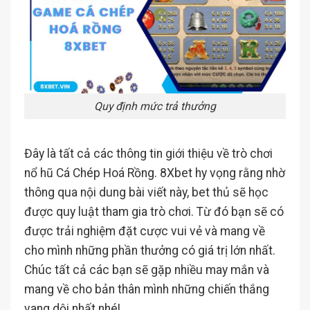
Quy định mức trả thưởng
Đây là tất cả các thông tin giới thiệu về trò chơi
nổ hũ
Cá Chép Hoá Rồng
. 8Xbet hy vọng rằng nhờ
thông qua nội dung bài viết này, bet thủ sẽ học
được quy luật tham gia trò chơi. Từ đó bạn sẽ có
được trải nghiệm đặt cược vui vẻ và mang về
cho mình những phần thưởng có giá trị lớn nhất.
Chúc tất cả các bạn sẽ gặp nhiều may mắn và
mang về cho bản thân mình những chiến thắng
vang dội nhất nhé!