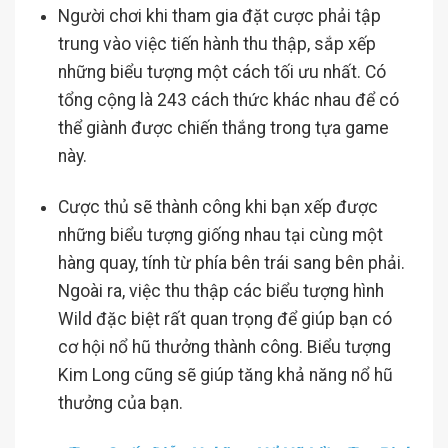
Người chơi khi tham gia đặt cược phải tập
trung vào việc tiến hành thu thập, sắp xếp
những biểu tượng một cách tối ưu nhất. Có
tổng cộng là 243 cách thức khác nhau để có
thể giành được chiến thắng trong tựa game
này.
Cược thủ sẽ thành công khi bạn xếp được
những biểu tượng giống nhau tại cùng một
hàng quay, tính từ phía bên trái sang bên phải.
Ngoài ra, việc thu thập các biểu tượng hình
Wild đặc biệt rất quan trọng để giúp bạn có
cơ hội nổ hũ thưởng thành công. Biểu tượng
Kim Long cũng sẽ giúp tăng khả năng nổ hũ
thưởng của bạn.