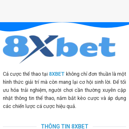
Cá cược thể thao tại
8XBET
không chỉ đơn thuần là một
hình thức giải trí mà còn mang lại cơ hội sinh lời. Để tối
ưu hóa trải nghiệm, người chơi cần thường xuyên cập
nhật thông tin thể thao, nắm bắt kèo cược và áp dụng
các chiến lược cá cược hiệu quả.
THÔNG TIN 8XBET