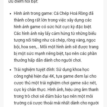
ưu điểm nổi bật:
Hình ảnh trong game:
Cá Chép Hoá Rồng
đã
thành công rất lớn trong việc xây dựng các
hình ảnh game có sức hút cực kỳ đặc biệt.
Các hình ảnh này lấy cảm hứng từ những biểu
tượng nổi tiếng như cá chép, rồng vàng, ngọc
bội, hoa sen,… Mỗi một hình ảnh sẽ được trang
bị một sức mạnh riêng biệt, tạo nên các phần
thưởng hấp dẫn dành cho người chơi.
Trải nghiệm tuyệt đỉnh: Sử dụng khoa học
công nghệ hiện đại 4K, tựa game đem lại cho
cược thủ một trải nghiệm chơi game sắc nét,
cực kỳ chân thực. Hình ảnh, hiệu ứng âm thanh
trong trò chơi sẽ đảm bảo tạo nên một môi
trường cá cược thoải mái nhất dành cho người