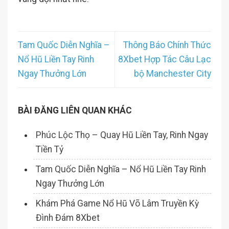
Tam Quốc Diễn Nghĩa –
Thông Báo Chính Thức
Nổ Hũ Liền Tay Rinh
8Xbet Hợp Tác Câu Lạc
Ngay Thưởng Lớn
bộ Manchester City
BÀI ĐĂNG LIÊN QUAN KHÁC
Phúc Lộc Thọ – Quay Hũ Liền Tay, Rinh Ngay
Tiền Tỷ
Tam Quốc Diễn Nghĩa – Nổ Hũ Liền Tay Rinh
Ngay Thưởng Lớn
Khám Phá Game Nổ Hũ Võ Lâm Truyền Kỳ
Đình Đám 8Xbet