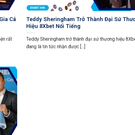
Gia Cá
Teddy Sheringham Trở Thành Đại Sứ Thư
Hiệu 8Xbet Nổi Tiếng
iện rất
Teddy Sheringham trở thành đại sứ thương hiệu 8Xb
đang là tin tức nhận được [...]