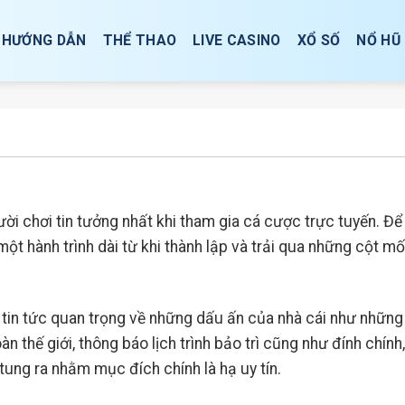
HƯỚNG DẪN
THỂ THAO
LIVE CASINO
XỔ SỐ
NỔ HŨ
ười chơi tin tưởng nhất khi tham gia cá cược trực tuyến. Để
một hành trình dài từ khi thành lập và trải qua những cột m
 tin tức quan trọng về những dấu ấn của nhà cái như những
n thế giới, thông báo lịch trình bảo trì cũng như đính chính,
 tung ra nhằm mục đích chính là hạ uy tín.