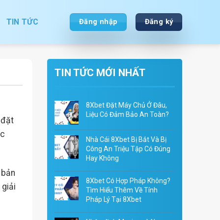
TIN TỨC
Đăng nhập
Đăng ký
TIN TỨC MỚI NHẤT
8Xbet Đặt Máy Chủ Ở Đâu,
Liệu Có Đảm Bảo An Toàn?
 đặt
ốc
Nhà Cái 8Xbet Bị Bắt Và Bị
Công An Triệu Tập Có Đúng
Hay Không
 bản
8Xbet Có Hợp Pháp Không?
 giải
Tìm Hiểu Thêm Về Tính
Pháp Lý Tại 8Xbet