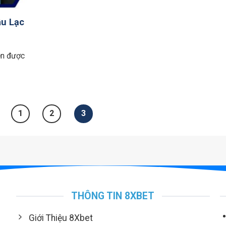
âu Lạc
ện được
1
2
3
THÔNG TIN 8XBET
Giới Thiệu 8Xbet