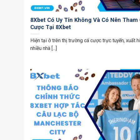
8Xbet Có Uy Tín Không Và Có Nên Tham 
Cược Tại 8Xbet
Hiện tại ở trên thị trường cá cược trực tuyến, xuất h
nhiều nhà [...]